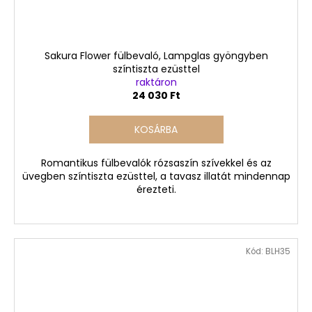
Sakura Flower fülbevaló, Lampglas gyöngyben
színtiszta ezüsttel
raktáron
24 030 Ft
KOSÁRBA
Romantikus fülbevalók rózsaszín szívekkel és az
üvegben színtiszta ezüsttel, a tavasz illatát mindennap
érezteti.
Kód:
BLH35