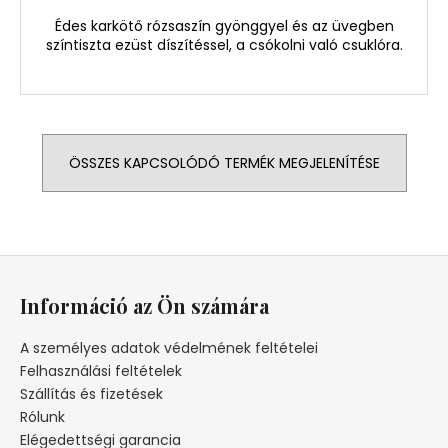
Édes karkötő rózsaszín gyönggyel és az üvegben
színtiszta ezüst díszítéssel, a csókolni való csuklóra.
ÖSSZES KAPCSOLÓDÓ TERMÉK MEGJELENÍTÉSE
L
á
Információ az Ön számára
b
l
A személyes adatok védelmének feltételei
é
Felhasználási feltételek
c
Szállítás és fizetések
Rólunk
Elégedettségi garancia