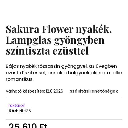
A
j
Sakura Flower nyakék,
á
n
Lampglas gyöngyben
l
színtiszta ezüsttel
j
u
k
Bájos nyakék rózsaszín gyönggyel, az üvegben
ezüst díszítéssel, annak a hölgynek akinek a lelke
romantikus.
Várható kézbesítés:
12.8.2026
Szállítási lehetőségek
raktáron
Kód:
NLH35
25 610 Ft