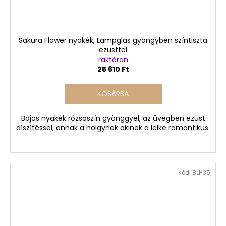
Sakura Flower nyakék, Lampglas gyöngyben színtiszta
ezüsttel
raktáron
25 610 Ft
KOSÁRBA
Bájos nyakék rózsaszín gyönggyel, az üvegben ezüst
díszítéssel, annak a hölgynek akinek a lelke romantikus.
Kód:
BLH35