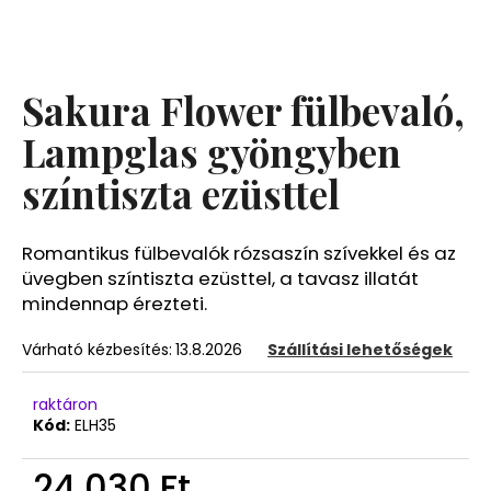
A
j
Sakura Flower fülbevaló,
á
n
Lampglas gyöngyben
l
színtiszta ezüsttel
j
u
k
Romantikus fülbevalók rózsaszín szívekkel és az
üvegben színtiszta ezüsttel, a tavasz illatát
mindennap érezteti.
Várható kézbesítés:
13.8.2026
Szállítási lehetőségek
raktáron
Kód:
ELH35
24 030 Ft