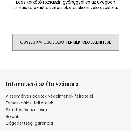
Édes karkötő rózsaszín gyönggyel és az üvegben
színtiszta ezüst díszítéssel, a csókolni való csuklóra.
ÖSSZES KAPCSOLÓDÓ TERMÉK MEGJELENÍTÉSE
L
á
Információ az Ön számára
b
l
A személyes adatok védelmének feltételei
é
Felhasználási feltételek
c
Szállítás és fizetések
Rólunk
Elégedettségi garancia