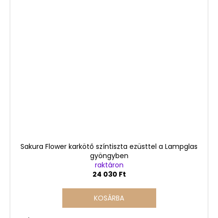
Sakura Flower karkötő színtiszta ezüsttel a Lampglas
gyöngyben
raktáron
24 030 Ft
KOSÁRBA