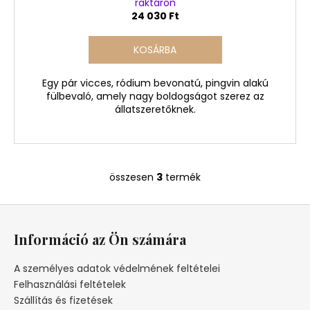
raktáron
24 030 Ft
KOSÁRBA
Egy pár vicces, ródium bevonatú, pingvin alakú
fülbevaló, amely nagy boldogságot szerez az
állatszeretőknek.
összesen
3
termék
L
i
L
s
á
t
Információ az Ön számára
a
b
i
l
A személyes adatok védelmének feltételei
r
é
Felhasználási feltételek
á
c
Szállítás és fizetések
n