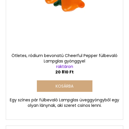
Ötletes, ródium bevonatú Cheerful Pepper fülbevaló
Lampglas gyönggyel
raktáron
20 810 Ft
KOSÁRBA
Egy színes pár fülbevaló Lampglas üveggyöngyből egy
olyan lánynak, aki szeret csinos lenni.