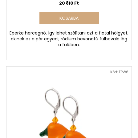
20 810 Ft
KOSÁRBA
Eperke hercegnő. Így lehet szólítani azt a fiatal hölgyet,
akinek ez a pár egyedi, ródium bevonatú fülbevaló lóg
a fülében.
Kód:
EPW6