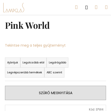
K
Ugrás
Keresés
Kosá
M
Bejelent
a
o
fő
Vissza
Vissza
s
tartalomhoz
á
Pink World
M
r
i
t
k
Tekintse meg a teljes gyűjteményt
e
T
r
e
Ajánljuk
Legolcsóbb elöl
Legdrágább
e
r
s
Legnépszerűbb termékek
ABC szerint
m
?
é
k
SZŰRŐ MEGNYITÁSA
e
k
KERESÉS
T
r
Kód:
EPW4