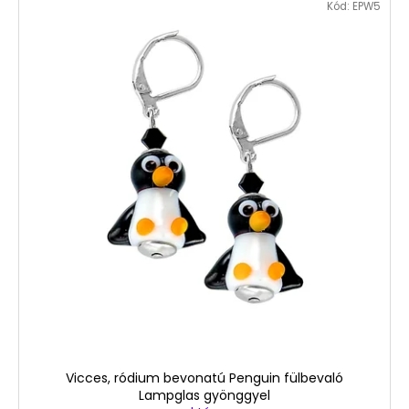
Kód:
EPW5
Vicces, ródium bevonatú Penguin fülbevaló
Lampglas gyönggyel