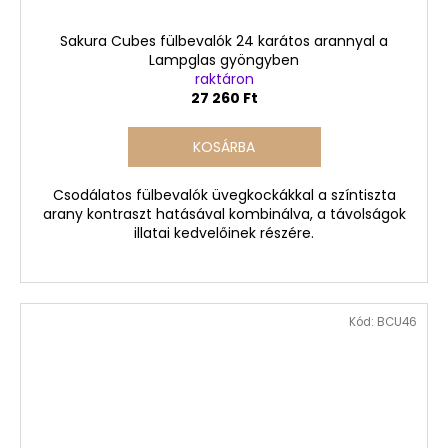
Sakura Cubes fülbevalók 24 karátos arannyal a
Lampglas gyöngyben
raktáron
27 260 Ft
KOSÁRBA
Csodálatos fülbevalók üvegkockákkal a színtiszta
arany kontraszt hatásával kombinálva, a távolságok
illatai kedvelőinek részére.
Kód:
BCU46