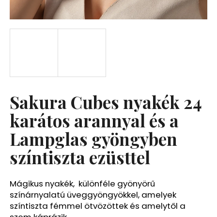
A
j
á
n
l
j
u
Sakura Cubes nyakék 24
k
karátos arannyal és a
Lampglas gyöngyben
színtiszta ezüsttel
Mágikus nyakék, különféle gyönyörű
színárnyalatú üveggyöngyökkel, amelyek
színtiszta fémmel ötvözöttek és amelytől a
szem káprázik.