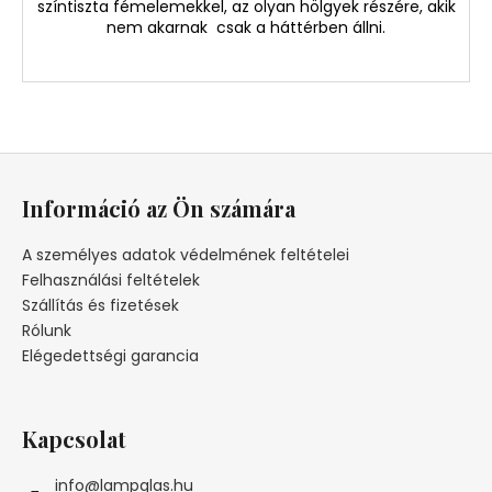
színtiszta fémelemekkel, az olyan hölgyek részére, akik
nem akarnak csak a háttérben állni.
L
á
Információ az Ön számára
b
l
A személyes adatok védelmének feltételei
é
Felhasználási feltételek
c
Szállítás és fizetések
Rólunk
Elégedettségi garancia
Kapcsolat
info
@
lampglas.hu