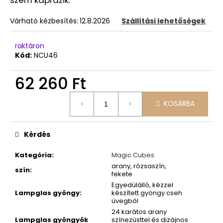
Várható kézbesítés:
12.8.2026
Szállítási lehetőségek
raktáron
Kód:
NCU46
62 260 Ft
Egységár:
KOSÁRBA
Kérdés
Kategória
:
Magic Cubes
arany, rózsaszín,
szín
:
fekete
Egyedülálló, kézzel
Lampglas gyöngy
:
készített gyöngy cseh
üvegből
24 karátos arany
Lampglas gyöngyök
színezüsttel és dizájnos