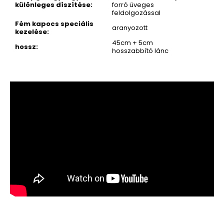
különleges díszítése
:
forró üveges
feldolgozással
Fém kapocs speciális
aranyozott
kezelése
:
45cm + 5cm
hossz
:
hosszabbító lánc