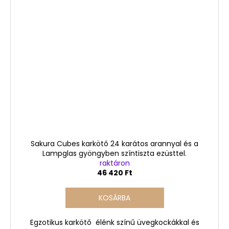
Sakura Cubes karkötő 24 karátos arannyal és a
Lampglas gyöngyben színtiszta ezüsttel.
raktáron
46 420 Ft
KOSÁRBA
Egzotikus karkötő élénk színű üvegkockákkal és