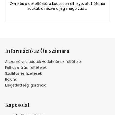
Önre és a dekoltázsára kecsesen elhelyezett hófehér
kockákra nézve a jég megolvad ...
L
á
Információ az Ön számára
b
l
A személyes adatok védelmének feltételei
é
Felhasználási feltételek
c
Szállítás és fizetések
Rólunk
Elégedettségi garancia
Kapcsolat