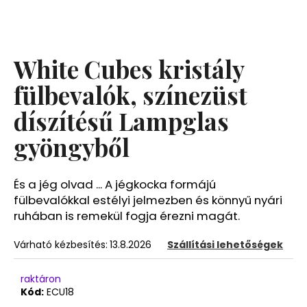
A
j
White Cubes kristály
á
n
fülbevalók, színezüst
l
díszítésű Lampglas
j
u
gyöngyből
k
És a jég olvad ... A jégkocka formájú
fülbevalókkal estélyi jelmezben és könnyű nyári
ruhában is remekül fogja érezni magát.
Várható kézbesítés:
13.8.2026
Szállítási lehetőségek
raktáron
Kód:
ECU18