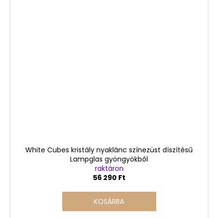
White Cubes kristály nyaklánc színezüst díszítésű
Lampglas gyöngyökből
raktáron
56 290 Ft
KOSÁRBA