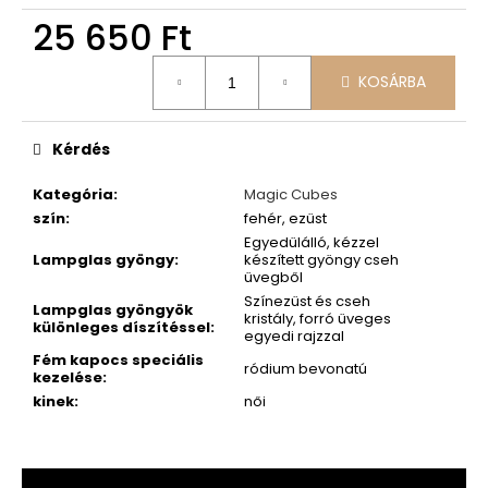
25 650 Ft
Egységár:
KOSÁRBA
Kérdés
Kategória
:
Magic Cubes
szín
:
fehér, ezüst
Egyedülálló, kézzel
Lampglas gyöngy
:
készített gyöngy cseh
üvegből
Színezüst és cseh
Lampglas gyöngyök
kristály, forró üveges
különleges díszítéssel
:
egyedi rajzzal
Fém kapocs speciális
ródium bevonatú
kezelése
:
kinek
:
női