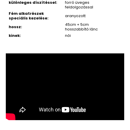
különleges díszítéssel
:
forró üveges
feldolgozással
Fém alkatrészek
aranyozott
speciális kezelése
:
45cm + 5cm
hossz
:
hosszabbító lánc
kinek
:
női