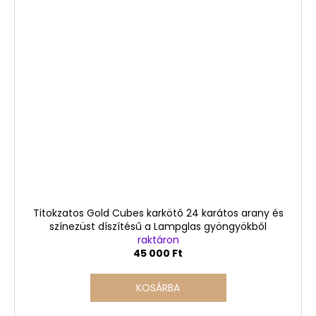
Titokzatos Gold Cubes karkötő 24 karátos arany és
színezüst díszítésű a Lampglas gyöngyökből
raktáron
45 000 Ft
KOSÁRBA