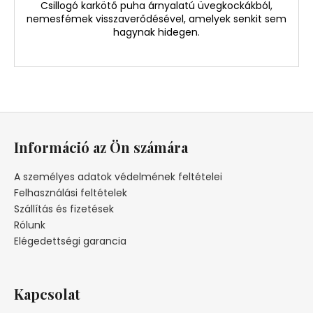
Csillogó karkötő puha árnyalatú üvegkockákból,
nemesfémek visszaverődésével, amelyek senkit sem
hagynak hidegen.
L
á
Információ az Ön számára
b
l
A személyes adatok védelmének feltételei
é
Felhasználási feltételek
c
Szállítás és fizetések
Rólunk
Elégedettségi garancia
Kapcsolat