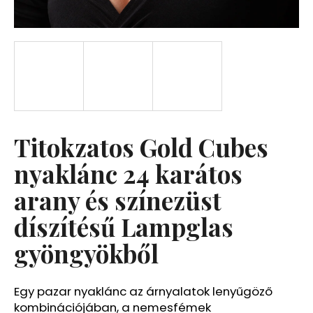
A
j
á
n
l
j
u
Titokzatos Gold Cubes
k
nyaklánc 24 karátos
arany és színezüst
díszítésű Lampglas
gyöngyökből
Egy pazar nyaklánc az árnyalatok lenyűgöző
kombinációjában, a nemesfémek