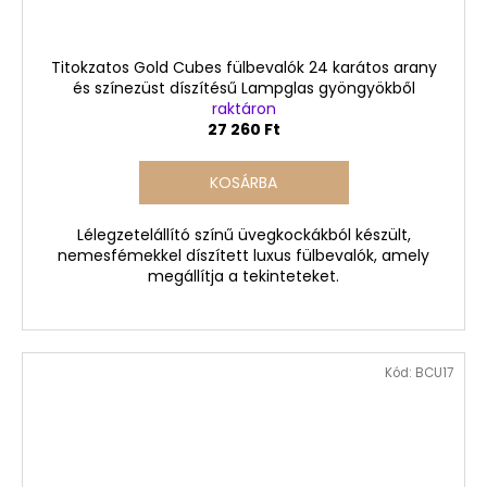
Titokzatos Gold Cubes fülbevalók 24 karátos arany
és színezüst díszítésű Lampglas gyöngyökből
raktáron
27 260 Ft
KOSÁRBA
Lélegzetelállító színű üvegkockákból készült,
nemesfémekkel díszített luxus fülbevalók, amely
megállítja a tekinteteket.
Kód:
BCU17