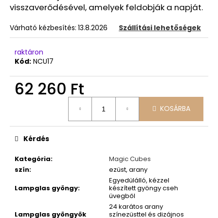
visszaverődésével, amelyek feldobják a napját.
Várható kézbesítés:
13.8.2026
Szállítási lehetőségek
raktáron
Kód:
NCU17
62 260 Ft
Egységár:
KOSÁRBA
Kérdés
Kategória
:
Magic Cubes
szín
:
ezüst, arany
Egyedülálló, kézzel
Lampglas gyöngy
:
készített gyöngy cseh
üvegből
24 karátos arany
Lampglas gyöngyök
színezüsttel és dizájnos