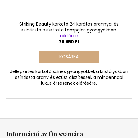
Striking Beauty karkötő 24 karátos arannyal és
színtiszta ezüsttel a Lampglas gyöngyökben.
raktáron
78 950 Ft
KOSÁRBA
Jellegzetes karkötő színes gyöngyökkel, a kristályokban
színtiszta arany és ezüst díszítéssel, a mindennapi
luxus érzésének elérésére.
L
á
Információ az Ön számára