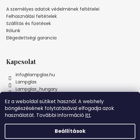
b
l
A személyes adatok védelmének feltételei
é
Felhasználási feltételek
c
Szállítás és fizetések
Rólunk
Elégedettségi garancia
Kapcsolat
info
@
lampglas.hu
Lampglas
Lampglas_hungary
Ez a weboldal sütiket használ. A webhely
böngészésének folytatásával elfogadja azok
használatát. További információ
itt
.
Instagram
Beállítások
Szeretnénk Önnek örömöt szerezni! Ezért a MAI NAPON azon