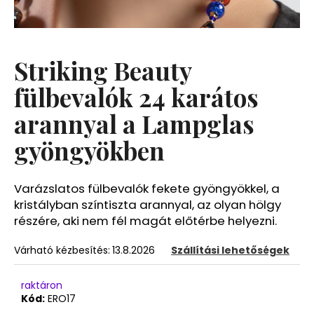
A
j
Striking Beauty
á
n
fülbevalók 24 karátos
l
arannyal a Lampglas
j
u
gyöngyökben
k
Varázslatos fülbevalók fekete gyöngyökkel, a
kristályban színtiszta arannyal, az olyan hölgy
részére, aki nem fél magát előtérbe helyezni.
Várható kézbesítés:
13.8.2026
Szállítási lehetőségek
raktáron
Kód:
ERO17