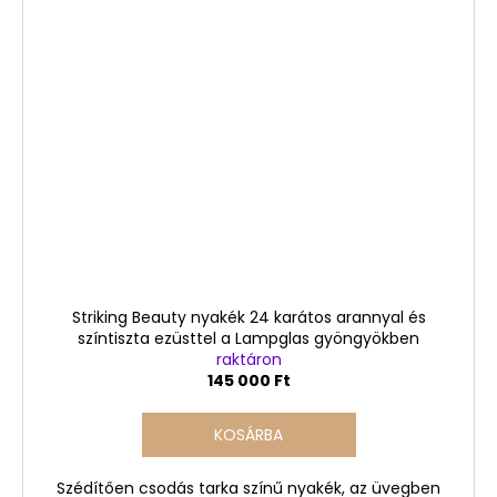
Striking Beauty nyakék 24 karátos arannyal és
színtiszta ezüsttel a Lampglas gyöngyökben
raktáron
145 000 Ft
KOSÁRBA
Szédítően csodás tarka színű nyakék, az üvegben