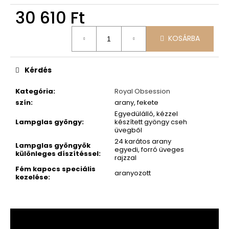
30 610 Ft
Egységár:
KOSÁRBA
Kérdés
Kategória
:
Royal Obsession
szín
:
arany, fekete
Egyedülálló, kézzel
Lampglas gyöngy
:
készített gyöngy cseh
üvegből
24 karátos arany
Lampglas gyöngyök
egyedi, forró üveges
különleges díszítéssel
:
rajzzal
Fém kapocs speciális
aranyozott
kezelése
: