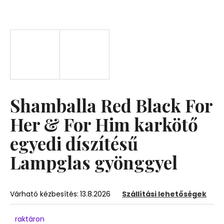
A
j
á
n
l
j
u
Shamballa Red Black For
k
Her & For Him karkötő
egyedi díszítésű
Lampglas gyönggyel
Várható kézbesítés:
13.8.2026
Szállítási lehetőségek
raktáron