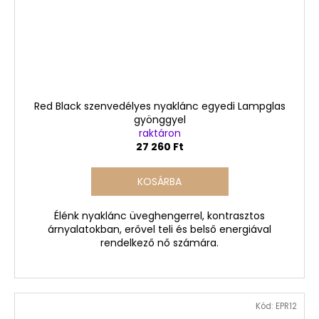
Red Black szenvedélyes nyaklánc egyedi Lampglas
gyönggyel
raktáron
27 260 Ft
KOSÁRBA
Élénk nyaklánc üveghengerrel, kontrasztos
árnyalatokban, erővel teli és belső energiával
rendelkező nő számára.
Kód:
EPR12