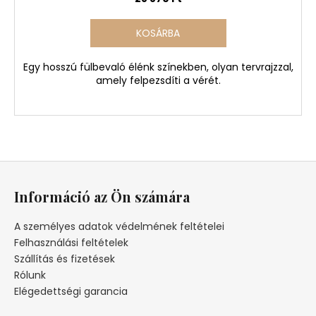
KOSÁRBA
Egy hosszú fülbevaló élénk színekben, olyan tervrajzzal,
amely felpezsdíti a vérét.
L
á
Információ az Ön számára
b
l
A személyes adatok védelmének feltételei
é
Felhasználási feltételek
c
Szállítás és fizetések
Rólunk
Elégedettségi garancia