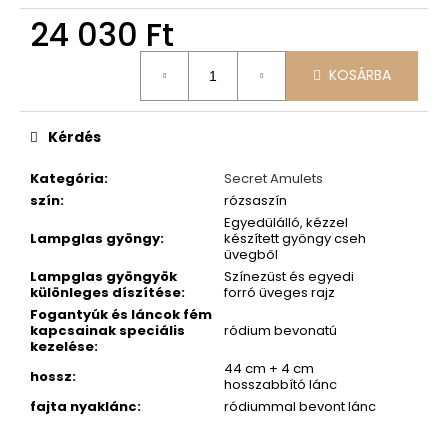
24 030 Ft
Egységár:
KOSÁRBA
Kérdés
Kategória
:
Secret Amulets
szín
:
rózsaszín
Egyedülálló, kézzel
Lampglas gyöngy
:
készített gyöngy cseh
üvegből
Lampglas gyöngyök
Színezüst és egyedi
különleges díszítése
:
forró üveges rajz
Fogantyúk és láncok fém
kapcsainak speciális
ródium bevonatú
kezelése
:
44 cm + 4 cm
hossz
:
hosszabbító lánc
fajta nyaklánc
:
ródiummal bevont lánc