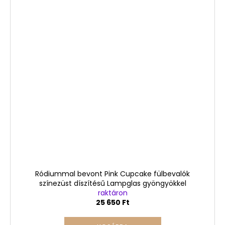
Ródiummal bevont Pink Cupcake fülbevalók
színezüst díszítésű Lampglas gyöngyökkel
raktáron
25 650 Ft