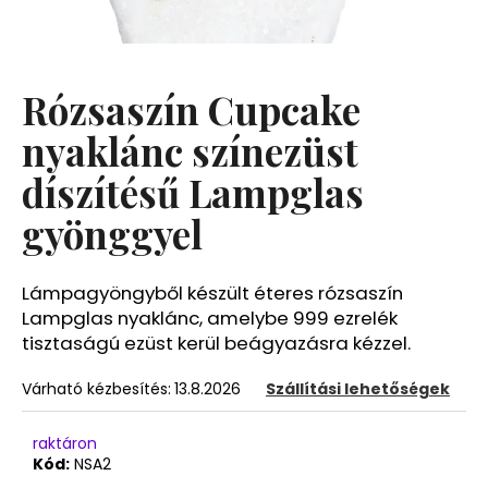
A
j
Rózsaszín Cupcake
á
n
nyaklánc színezüst
l
díszítésű Lampglas
j
u
gyönggyel
k
Lámpagyöngyből készült éteres rózsaszín
Lampglas nyaklánc, amelybe 999 ezrelék
tisztaságú ezüst kerül beágyazásra kézzel.
Várható kézbesítés:
13.8.2026
Szállítási lehetőségek
raktáron
Kód:
NSA2