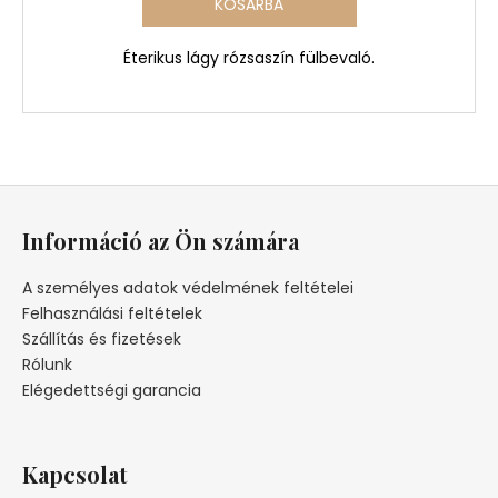
KOSÁRBA
Éterikus lágy rózsaszín fülbevaló.
L
á
Információ az Ön számára
b
l
A személyes adatok védelmének feltételei
é
Felhasználási feltételek
c
Szállítás és fizetések
Rólunk
Elégedettségi garancia
Kapcsolat