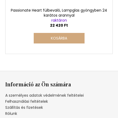
Passionate Heart fülbevaló, Lampglas gyöngyben 24
karátos arannyal
raktáron
22 420 Ft
KOSÁRBA
L
á
Információ az Ön számára
b
l
A személyes adatok védelmének feltételei
é
Felhasználási feltételek
c
Szállítás és fizetések
Rólunk