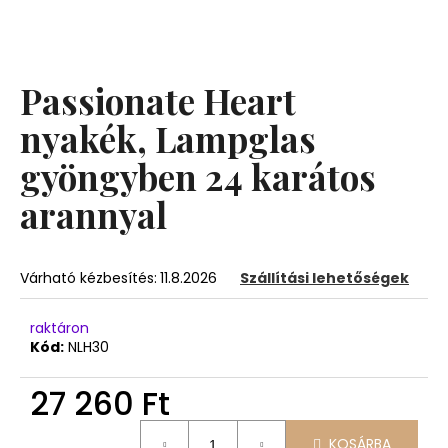
A
j
Passionate Heart
á
n
nyakék, Lampglas
l
gyöngyben 24 karátos
j
u
arannyal
k
Várható kézbesítés:
11.8.2026
Szállítási lehetőségek
raktáron
Kód:
NLH30
27 260 Ft
Egységár:
KOSÁRBA