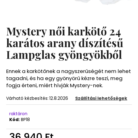
A
j
Mystery női karkötő 24
á
n
karátos arany díszítésű
l
Lampglas gyöngyökből
j
u
k
Ennek a karkötőnek a nagyszerűségét nem lehet
tagadni, és ha egy gyönyörű kézre teszi, meg
fogja érteni, miért hívják Mystery-nek.
Várható kézbesítés:
12.8.2026
Szállítási lehetőségek
raktáron
Kód:
BP18
36 940 Ft