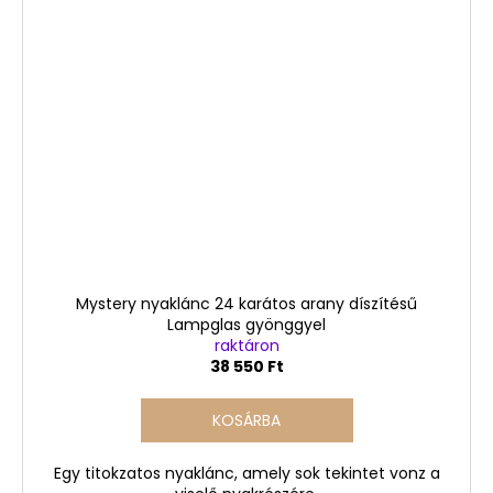
Mystery nyaklánc 24 karátos arany díszítésű
Lampglas gyönggyel
raktáron
38 550 Ft
KOSÁRBA
Egy titokzatos nyaklánc, amely sok tekintet vonz a