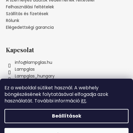
A személyes adatok védelmének feltételei
é
Felhasználási feltételek
c
Szállítás és fizetések
Rólunk
Elégedettségi garancia
Kapcsolat
info
@
lampglas.hu
Lampglas
Lampglas_hungary
Ez a weboldal sütiket használ. A webhely
böngészésének folytatásával elfogadja azok
használatát. További információ
itt
.
Instagram
Beállítások
Szeretnénk Önnek örömöt szerezni! Ezért a MAI NAPON azon
Shoptet készítette
összes megrendelésre, amelyek meghaladják az 69000 Ft