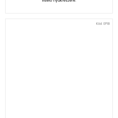
viselő nyakrészére.
Kód:
EP18