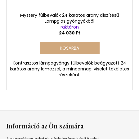
Mystery fülbevalók 24 karátos arany díszítésű
Lampglas gyöngyökből
raktáron
24 030 Ft
KOSÁRBA
Kontrasztos lámpagyöngy fülbevalók beágyazott 24
karátos arany lemezzel, a mindennapi viselet tökéletes
részeként.
L
á
Információ az Ön számára
b
l