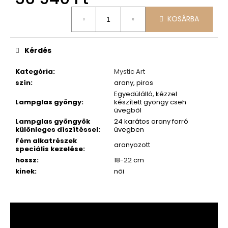
Egységár:
KOSÁRBA
Kérdés
Kategória
:
Mystic Art
szín
:
arany, piros
Egyedülálló, kézzel
Lampglas gyöngy
:
készített gyöngy cseh
üvegből
Lampglas gyöngyök
24 karátos arany forró
különleges díszítéssel
:
üvegben
Fém alkatrészek
aranyozott
speciális kezelése
:
hossz
:
18-22 cm
kinek
:
női