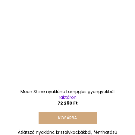
Moon Shine nyaklánc Lampglas gyöngyökből
raktáron
72 260 Ft
KOSÁRBA
Átlátszó nyaklánc kristálykockákból, fémhatású