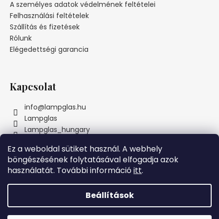
l
A személyes adatok védelmének feltételei
é
Felhasználási feltételek
c
Szállítás és fizetések
Rólunk
Elégedettségi garancia
Kapcsolat
info
@
lampglas.hu
Lampglas
Lampglas_hungary
Ez a weboldal sütiket használ. A webhely
böngészésének folytatásával elfogadja azok
használatát. További információ
itt
.
Instagram
Beállítások
Szeretnénk Önnek örömöt szerezni! Ezért a MAI NAPON azon
Shoptet készítette
összes megrendelésre, amelyek meghaladják az 69000 Ft