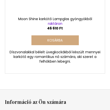
Moon Shine karkötő Lampglas gyöngyökből
raktáron
46 610 Ft
KOSÁRBA
Díszvonalakkal bélelt üvegkockákból készült mennyei
karkötő egy romantikus nő számára, aki szeret a
felhőkben lebegni.
L
á
Információ az Ön számára
b