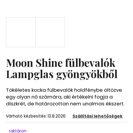
A
j
á
n
l
j
u
Moon Shine fülbevalók
k
Lampglas gyöngyökből
Tökéletes kocka fülbevalók holdfénybe öltözve
egy olyan nő számára, aki értékelni fogja a
diszkrét, de határozottan nem unalmas ékszert.
Várható kézbesítés:
13.8.2026
Szállítási lehetőségek
raktáron