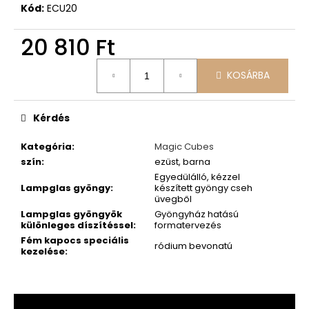
Kód:
ECU20
20 810 Ft
Egységár:
KOSÁRBA
Kérdés
Kategória
:
Magic Cubes
szín
:
ezüst, barna
Egyedülálló, kézzel
Lampglas gyöngy
:
készített gyöngy cseh
üvegből
Lampglas gyöngyök
Gyöngyház hatású
különleges díszítéssel
:
formatervezés
Fém kapocs speciális
ródium bevonatú
kezelése
: