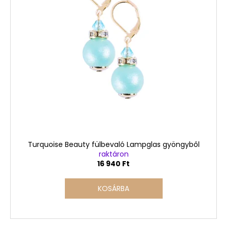
Turquoise Beauty fülbevaló Lampglas gyöngyből
raktáron
16 940 Ft
KOSÁRBA