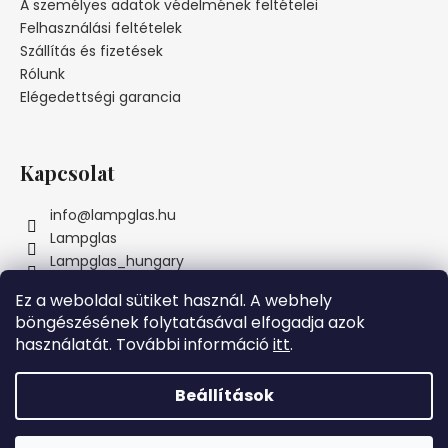
l
A személyes adatok védelmének feltételei
n
é
Felhasználási feltételek
y
c
Szállítás és fizetések
í
Rólunk
t
Elégedettségi garancia
á
s
e
l
Kapcsolat
e
m
info
@
lampglas.hu
e
Lampglas
i
Lampglas_hungary
Ez a weboldal sütiket használ. A webhely
böngészésének folytatásával elfogadja azok
használatát. További információ
itt
.
Instagram
Beállítások
Szeretnénk Önnek örömöt szerezni! Ezért a MAI NAPON azon
Shoptet készítette
összes megrendelésre, amelyek meghaladják az 69000 Ft