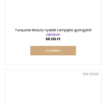
Turquoise Beauty nyakék Lampglas gyöngyből
raktáron
56 130 Ft
KOSÁRBA
Kód:
ECU29