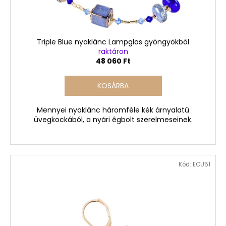
Triple Blue nyaklánc Lampglas gyöngyökből
raktáron
48 060 Ft
KOSÁRBA
Mennyei nyaklánc háromféle kék árnyalatú
üvegkockából, a nyári égbolt szerelmeseinek.
Kód:
ECU51