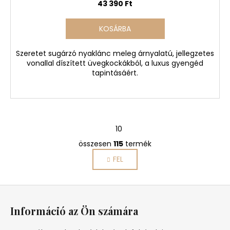
43 390 Ft
KOSÁRBA
Szeretet sugárzó nyaklánc meleg árnyalatú, jellegzetes
vonallal díszített üvegkockákból, a luxus gyengéd
tapintásáért.
L
1
10
a
p
összesen
115
termék
L
o
i
FEL
z
s
á
s
t
L
a
á
i
Információ az Ön számára
r
b
á