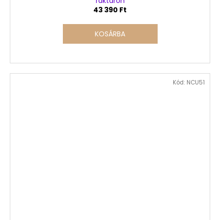
raktáron
43 390 Ft
KOSÁRBA
Kód:
NCU51