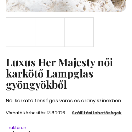
A
j
á
n
l
j
u
Luxus Her Majesty női
k
karkötő Lampglas
gyöngyökből
Női karkötő fenséges vörös és arany színekben.
Várható kézbesítés:
13.8.2026
Szállítási lehetőségek
raktáron