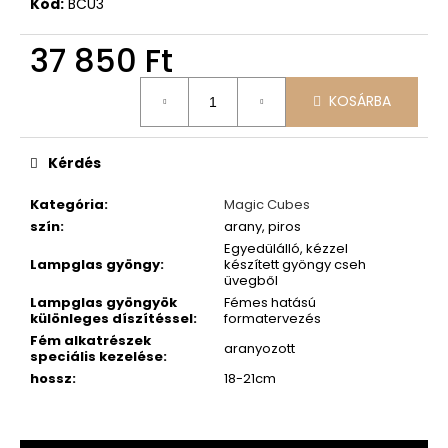
Kód:
BCU3
37 850 Ft
Egységár:
KOSÁRBA
Kérdés
Kategória
:
Magic Cubes
szín
:
arany, piros
Egyedülálló, kézzel
Lampglas gyöngy
:
készített gyöngy cseh
üvegből
Lampglas gyöngyök
Fémes hatású
különleges díszítéssel
:
formatervezés
Fém alkatrészek
aranyozott
speciális kezelése
:
hossz
:
18-21cm