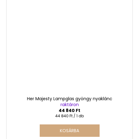
Her Majesty Lampglas gyöngy nyaklánc
raktáron
44 840 Ft
Egységár:
44 840 Ft / 1 db
KOSÁRBA