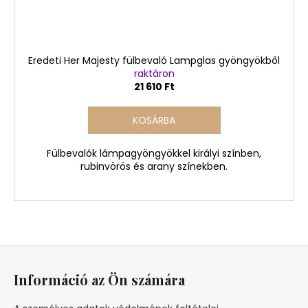
Eredeti Her Majesty fülbevaló Lampglas gyöngyökből
raktáron
21 610 Ft
KOSÁRBA
Fülbevalók lámpagyöngyökkel királyi színben,
rubinvörös és arany színekben.
L
á
Információ az Ön számára
b
l