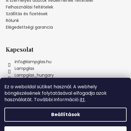
A személyes adatok védelmének feltételei
é
Felhasználási feltételek
c
Szállítás és fizetések
Rólunk
Elégedettségi garancia
Kapcsolat
info
@
lampglas.hu
Lampglas
Lampglas_hungary
Ez a weboldal sütiket használ. A webhely
böngészésének folytatásával elfogadja azok
használatát. További információ
itt
.
Instagram
Beállítások
Szeretnénk Önnek örömöt szerezni! Ezért a MAI NAPON azon
Shoptet készítette
összes megrendelésre, amelyek meghaladják az 69000 Ft