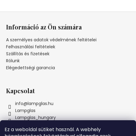
L
á
Információ az Ön számára
b
l
A személyes adatok védelmének feltételei
é
Felhasználási feltételek
c
Szállítás és fizetések
Rólunk
Elégedettségi garancia
Kapcsolat
info
@
lampglas.hu
Lampglas
Lampglas_hungary
Ez a weboldal sütiket használ. A webhely