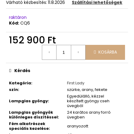
Várható kézbesítés:
11.8.2026
Szállítási lehetőségek
raktáron
Kód:
CQ6
152 900 Ft
Egységár:
KOSÁRBA
Kérdés
Kategória
:
First Lady
szín
:
szürke, arany, fekete
Egyedülálló, kézzel
Lampglas gyöngy
:
készített gyöngy cseh
üvegből
Lampglas gyöngyök
24 karátos arany forró
különleges díszítéssel
:
üvegben
Fém alkatrészek
aranyozott
speciális kezelése
: