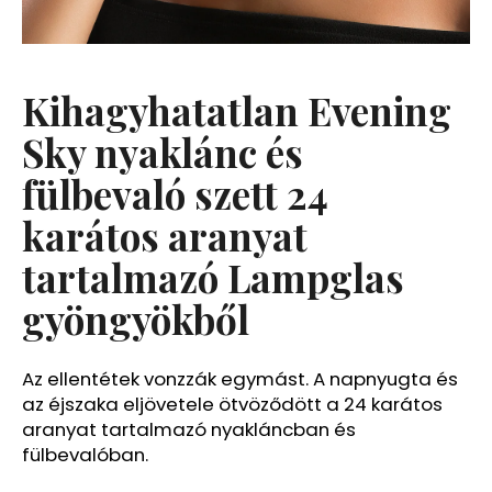
A
j
Kihagyhatatlan Evening
á
n
Sky nyaklánc és
l
fülbevaló szett 24
j
u
karátos aranyat
k
tartalmazó Lampglas
gyöngyökből
Az ellentétek vonzzák egymást. A napnyugta és
az éjszaka eljövetele ötvöződött a 24 karátos
aranyat tartalmazó nyakláncban és
fülbevalóban.