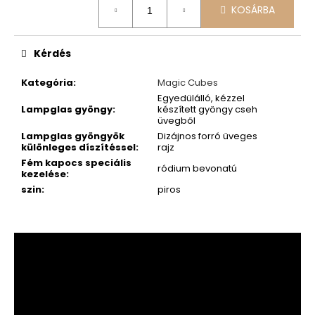
KOSÁRBA
Kérdés
Kategória
:
Magic Cubes
Egyedülálló, kézzel
Lampglas gyöngy
:
készített gyöngy cseh
üvegből
Lampglas gyöngyök
Dizájnos forró üveges
különleges díszítéssel
:
rajz
Fém kapocs speciális
ródium bevonatú
kezelése
:
szin
:
piros