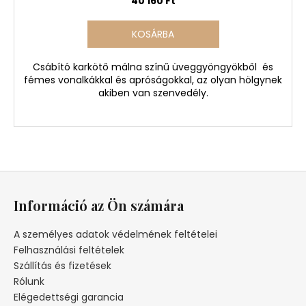
40 160 Ft
KOSÁRBA
Csábító karkötő málna színű üveggyöngyökből és
fémes vonalkákkal és apróságokkal, az olyan hölgynek
akiben van szenvedély.
L
á
Információ az Ön számára
b
l
A személyes adatok védelmének feltételei
é
Felhasználási feltételek
c
Szállítás és fizetések
Rólunk
Elégedettségi garancia