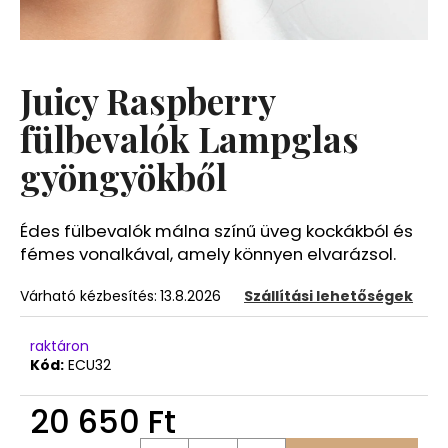
A
j
Juicy Raspberry
á
n
fülbevalók Lampglas
l
gyöngyökből
j
u
k
Édes fülbevalók málna színű üveg kockákból és
fémes vonalkával, amely könnyen elvarázsol.
Várható kézbesítés:
13.8.2026
Szállítási lehetőségek
raktáron
Kód:
ECU32
20 650 Ft
Egységár: