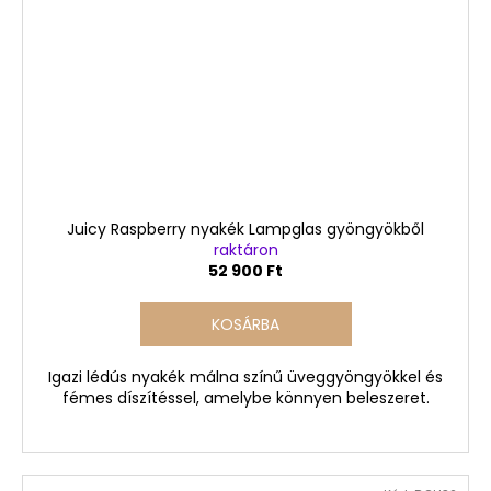
Juicy Raspberry nyakék Lampglas gyöngyökből
raktáron
52 900 Ft
KOSÁRBA
Igazi lédús nyakék málna színű üveggyöngyökkel és
fémes díszítéssel, amelybe könnyen beleszeret.