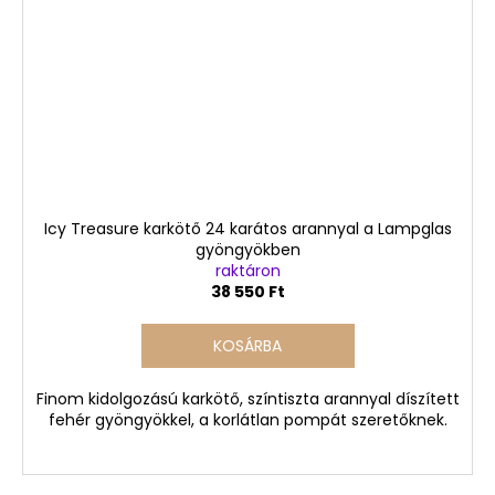
Icy Treasure karkötő 24 karátos arannyal a Lampglas
gyöngyökben
raktáron
38 550 Ft
KOSÁRBA
Finom kidolgozású karkötő, színtiszta arannyal díszített
fehér gyöngyökkel, a korlátlan pompát szeretőknek.