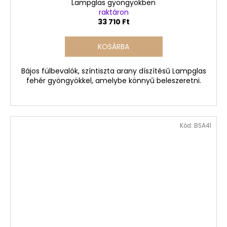
Lampglas gyöngyökben
raktáron
33 710 Ft
KOSÁRBA
Bájos fülbevalók, színtiszta arany díszítésű Lampglas
fehér gyöngyökkel, amelybe könnyű beleszeretni.
Kód:
BSA41