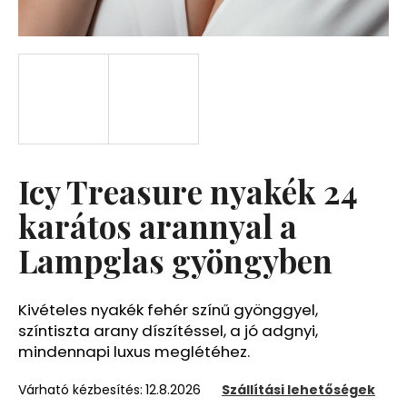
A
j
á
n
l
j
u
Icy Treasure nyakék 24
k
karátos arannyal a
Lampglas gyöngyben
Kivételes nyakék fehér színű gyönggyel,
színtiszta arany díszítéssel, a jó adgnyi,
mindennapi luxus meglétéhez.
Várható kézbesítés:
12.8.2026
Szállítási lehetőségek