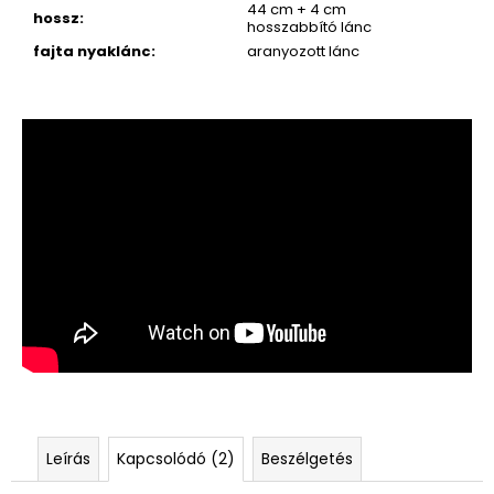
44 cm + 4 cm
hossz
:
hosszabbító lánc
fajta nyaklánc
:
aranyozott lánc
Leírás
Kapcsolódó (2)
Beszélgetés