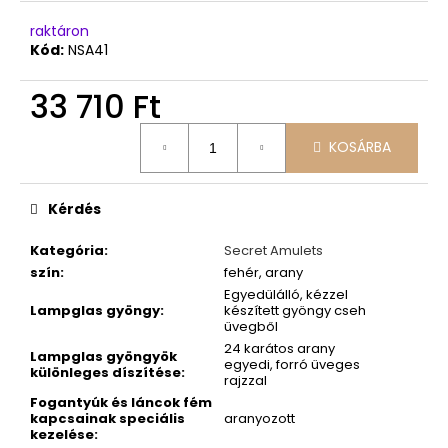
raktáron
Kód:
NSA41
33 710 Ft
Egységár:
KOSÁRBA
Kérdés
Kategória
:
Secret Amulets
szín
:
fehér, arany
Egyedülálló, kézzel
Lampglas gyöngy
:
készített gyöngy cseh
üvegből
24 karátos arany
Lampglas gyöngyök
egyedi, forró üveges
különleges díszítése
:
rajzzal
Fogantyúk és láncok fém
kapcsainak speciális
aranyozott
kezelése
: