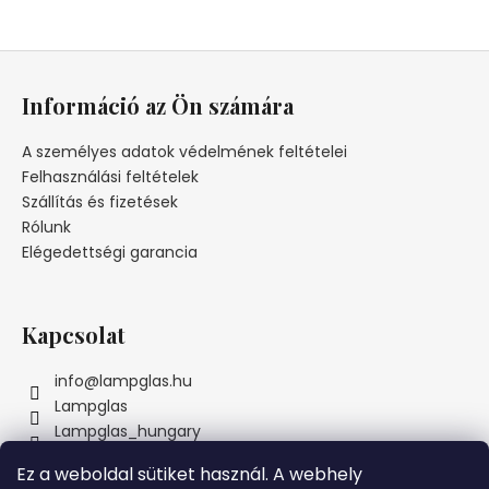
L
á
Információ az Ön számára
b
l
A személyes adatok védelmének feltételei
é
Felhasználási feltételek
c
Szállítás és fizetések
Rólunk
Elégedettségi garancia
Kapcsolat
info
@
lampglas.hu
Lampglas
Lampglas_hungary
Ez a weboldal sütiket használ. A webhely