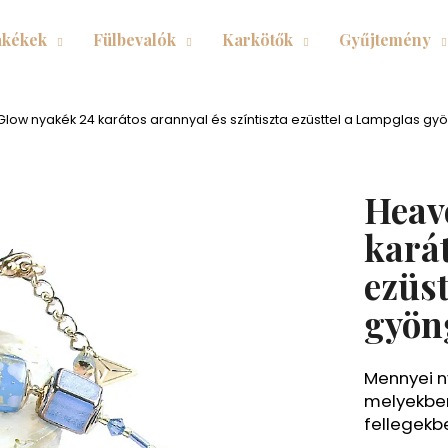
kékek
Fülbevalók
Karkötők
Gyűjtemény
Mit keres?
low nyakék 24 karátos arannyal és színtiszta ezüsttel a Lampglas g
KERESÉS
Heav
karát
Ajánljuk
ezüs
gyön
Mennyei n
melyekben
fellegekb