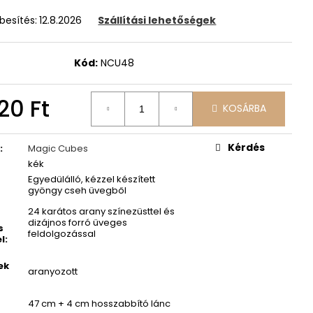
besítés:
12.8.2026
Szállítási lehetőségek
Kód:
NCU48
20 Ft
KOSÁRBA
Kérdés
a
:
Magic Cubes
kék
Egyedülálló, kézzel készített
gyöngy cseh üvegből
24 karátos arany színezüsttel és
dizájnos forró üveges
s
feldolgozással
el
:
ek
aranyozott
47 cm + 4 cm hosszabbító lánc