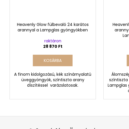
Heavenly Glow fülbevaló 24 karátos
Heavenl
arannyal a Lampglas gyöngyökben
arannya
La
raktáron
28 870 Ft
KOSÁRBA
A finom kidolgozású, kék színárnyalatú
Álomszép
üveggyöngyök, színtiszta arany
színtiszta
díszítéssel varázslatosak.
Lampglas 
L
á