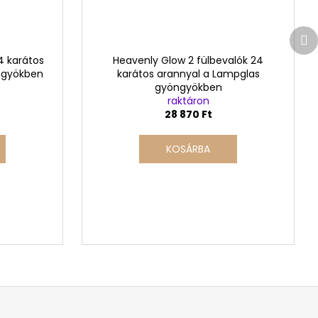
K
t
4 karátos
Heavenly Glow 2 fülbevalók 24
ngyökben
karátos arannyal a Lampglas
gyöngyökben
raktáron
28 870 Ft
KOSÁRBA