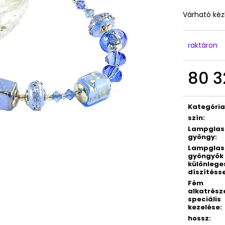
Várható kéz
raktáron
80 3
Egységár:
Kategóri
szín
:
Lampglas
gyöngy
:
Lampglas
gyöngyök
különlege
díszítéss
Fém
alkatrész
speciális
kezelése
:
hossz
: