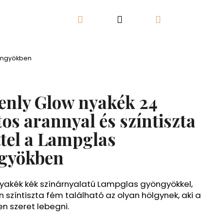
Keresés
Bejelentkezés
Kosár
Kapcsolat
Elégedettségi garancia
yöngyökben
enly Glow nyakék 24
os arannyal és színtiszta
ttel a Lampglas
gyökben
yakék kék színárnyalatú Lampglas gyöngyökkel,
 színtiszta fém található az olyan hölgynek, aki a
en szeret lebegni.