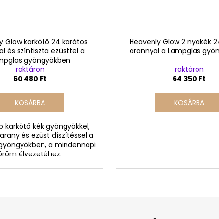
y Glow karkötő 24 karátos
Heavenly Glow 2 nyakék 2
l és színtiszta ezüsttel a
arannyal a Lampglas gyö
mpglas gyöngyökben
raktáron
raktáron
60 480 Ft
64 350 Ft
KOSÁRBA
KOSÁRBA
 karkötő kék gyöngyökkel,
 arany és ezüst díszítéssel a
gyöngyökben, a mindennapi
öröm élvezetéhez.