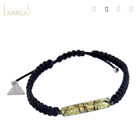
K
Ugrás
Keresés
Kosá
M
Bejelent
a
o
fő
Vissza
Vissza
s
tartalomhoz
á
M
r
i
t
k
e
r
e
s
?
KERESÉS