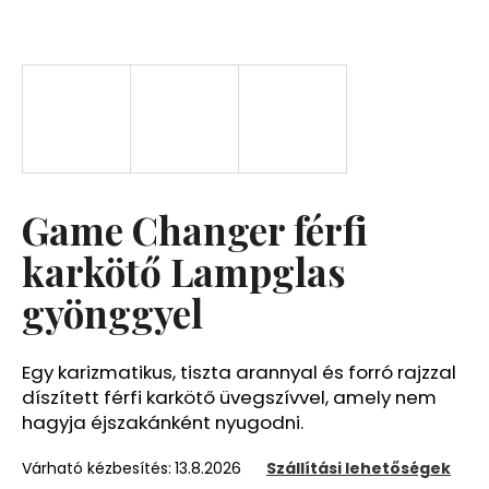
A
j
á
n
l
j
u
Game Changer férfi
k
karkötő Lampglas
gyönggyel
Egy karizmatikus, tiszta arannyal és forró rajzzal
díszített férfi karkötő üvegszívvel, amely nem
hagyja éjszakánként nyugodni.
Várható kézbesítés:
13.8.2026
Szállítási lehetőségek