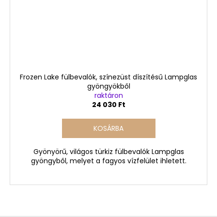
Frozen Lake fülbevalók, színezüst díszítésű Lampglas
gyöngyökből
raktáron
24 030 Ft
KOSÁRBA
Gyönyörű, világos türkiz fülbevalók Lampglas
gyöngyből, melyet a fagyos vízfelület ihletett.