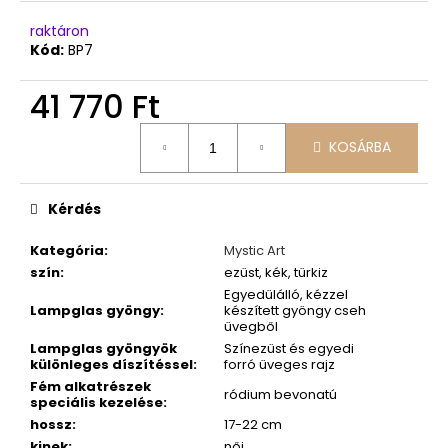
raktáron
Kód:
BP7
41 770 Ft
Egységár:
KOSÁRBA
Kérdés
Kategória
:
Mystic Art
szín
:
ezüst, kék, türkiz
Egyedülálló, kézzel
Lampglas gyöngy
:
készített gyöngy cseh
üvegből
Lampglas gyöngyök
Színezüst és egyedi
különleges díszítéssel
:
forró üveges rajz
Fém alkatrészek
ródium bevonatú
speciális kezelése
:
hossz
:
17-22 cm
kinek
:
női