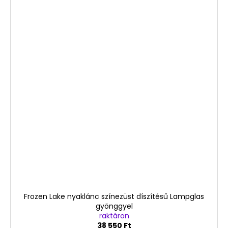
Frozen Lake nyaklánc színezüst díszítésű Lampglas
gyönggyel
raktáron
38 550 Ft