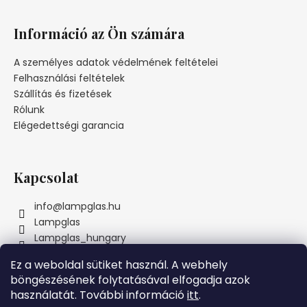
L
á
Információ az Ön számára
b
l
A személyes adatok védelmének feltételei
é
Felhasználási feltételek
c
Szállítás és fizetések
Rólunk
Elégedettségi garancia
Kapcsolat
info
@
lampglas.hu
Lampglas
Lampglas_hungary
Ez a weboldal sütiket használ. A webhely
böngészésének folytatásával elfogadja azok
használatát. További információ
itt
.