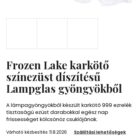
A
j
á
n
l
j
u
Frozen Lake karkötő
k
színezüst díszítésű
Lampglas gyöngyökből
A lámpagyöngyökből készült karkötő 999 ezrelék
tisztaságú ezüst darabokkal egész nap
frissességet kölcsönöz csuklójának.
Várható kézbesítés:
11.8.2026
Szállítási lehetőségek