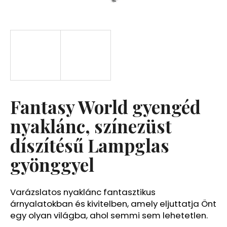
A
j
á
n
l
j
u
Fantasy World gyengéd
k
nyaklánc, színezüst
díszítésű Lampglas
gyönggyel
Varázslatos nyaklánc fantasztikus
árnyalatokban és kivitelben, amely eljuttatja Önt
egy olyan világba, ahol semmi sem lehetetlen.