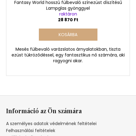
Fantasy World hosszú fülbevaló színezüst díszítésű
Lampglas gyönggyel
raktáron
28 870 Ft
KOSÁRBA
Mesés fülbevaló varázslatos árnyalatokban, tiszta
ezüst tükröződéssel, egy fantasztikus nő számára, aki
ragyogni akar.
L
á
Információ az Ön számára
b
l
A személyes adatok védelmének feltételei
é
Felhasználási feltételek