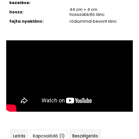
kezelése
:
44 cm + 4 cm
hossz
:
hosszabbító lánc
fajta nyaklánc
:
ródiummal bevont lánc
Leírás
Kapcsolódó (1)
Beszélgetés