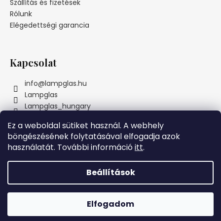
c
Szállítás és fizetések
Rólunk
Elégedettségi garancia
Kapcsolat
info
@
lampglas.hu
Lampglas
Lampglas_hungary
Ez a weboldal sütiket használ. A webhely
böngészésének folytatásával elfogadja azok
használatát. További információ
itt
.
Instagram
Beállítások
Szeretnénk Önnek örömöt szerezni! Ezért a MAI NAPON azon
Shoptet készítette
összes megrendelésre, amelyek meghaladják az 69000 Ft
értéket nem számítunk SZÁLLÍTÁSI KÖLTSÉGET. Köszönjük,
Elfogadom
Copyright 2026
Lampglas
. Minden jog fenntartva.
hogy velünk van, az Ön Lampglas családja.
Ajándék-4000 Ft