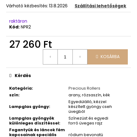
Várható kézbesítés:
13.8.2026
Szállítási lehetőségek
raktáron
Kód:
NPR2
27 260 Ft
Egységár:
KOSÁRBA
Kérdés
Kategória
:
Precious Rollers
szín
:
arany, rózsaszín, kék
Egyedülálló, kézzel
Lampglas gyöngy
:
készített gyöngy cseh
üvegből
Lampglas gyöngyök
Színezüst és egyedi
különleges díszítéssel
:
forró üveges rajz
Fogantyúk és láncok fém
kapcsainak speciális
ródium bevonatú