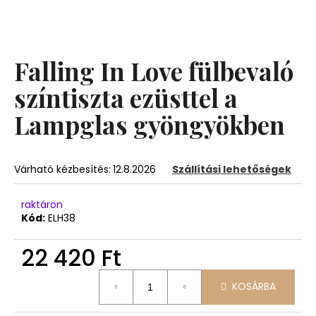
A
j
Falling In Love fülbevaló
á
n
színtiszta ezüsttel a
l
Lampglas gyöngyökben
j
u
k
Várható kézbesítés:
12.8.2026
Szállítási lehetőségek
raktáron
Kód:
ELH38
22 420 Ft
Egységár:
KOSÁRBA