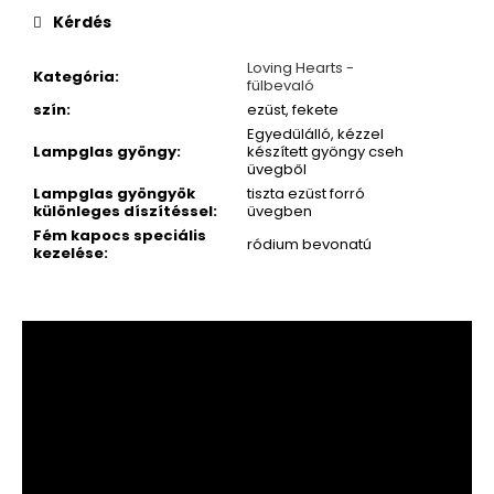
Kérdés
Loving Hearts -
Kategória
:
fülbevaló
szín
:
ezüst, fekete
Egyedülálló, kézzel
Lampglas gyöngy
:
készített gyöngy cseh
üvegből
Lampglas gyöngyök
tiszta ezüst forró
különleges díszítéssel
:
üvegben
Fém kapocs speciális
ródium bevonatú
kezelése
: