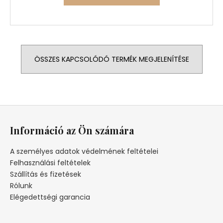
ÖSSZES KAPCSOLÓDÓ TERMÉK MEGJELENÍTÉSE
L
á
Információ az Ön számára
b
l
A személyes adatok védelmének feltételei
é
Felhasználási feltételek
c
Szállítás és fizetések
Rólunk
Elégedettségi garancia