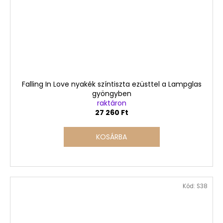
Falling In Love nyakék színtiszta ezüsttel a Lampglas
gyöngyben
raktáron
27 260 Ft
KOSÁRBA
Kód:
S38