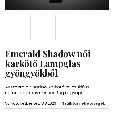
A
j
á
n
l
j
u
Emerald Shadow női
k
karkötő Lampglas
gyöngyökből
Az Emerald Shadow karkötővel csuklója
nemcsak arany színben fog ragyogni.
Várható kézbesítés:
13.8.2026
Szállítási lehetőségek