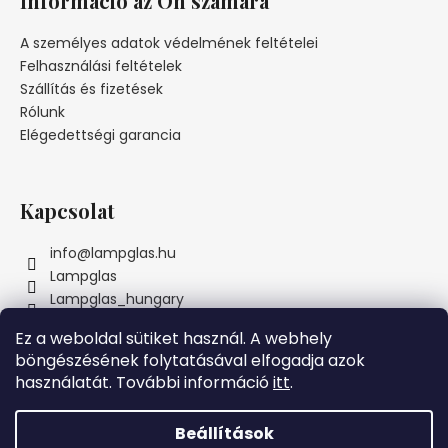
Információ az Ön számára
b
l
A személyes adatok védelmének feltételei
é
Felhasználási feltételek
c
Szállítás és fizetések
Rólunk
Elégedettségi garancia
Kapcsolat
info
@
lampglas.hu
Lampglas
Lampglas_hungary
Ez a weboldal sütiket használ. A webhely
böngészésének folytatásával elfogadja azok
használatát. További információ
itt
.
Instagram
Beállítások