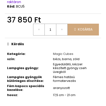
raktáron
Kód:
BCU5
37 850 Ft
Egységár:
KOSÁRBA
Kérdés
Kategória
:
Magic Cubes
szín
:
bézs, barna, zöld
Egyedülálló, kézzel
Lampglas gyöngy
:
készített gyöngy cseh
üvegből
Lampglas gyöngyök
Fémes hatású
különleges díszítése
:
formatervezés
Fém kapocs speciális
aranyozott
kezelése
:
hossz
:
17,5 cm - 21 cm