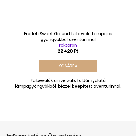
Eredeti Sweet Ground fülbevaló Lampglas
gyöngyökből aventurinnal
raktáron
22 420 Ft
KOSÁRBA
Fülbevalók univerzális földárnyalatú
lámpagyöngyökből, kézzel beépített aventurinnal.
L
á