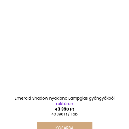
Emerald Shadow nyaklánc Lampglas gyöngyökből
raktáron
43 390 Ft
Egységár:
43 390 Ft / 1 db
KOSÁRBA