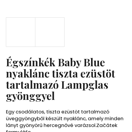
A
j
á
n
l
j
u
Égszínkék Baby Blue
k
nyaklánc tiszta ezüstöt
tartalmazó Lampglas
gyönggyel
Egy csodálatos, tiszta ezüstöt tartalmazó
üveggyöngyből készült nyaklánc, amely minden
lányt gyönyörű hercegnővé varázsol.Začátek
formuláře