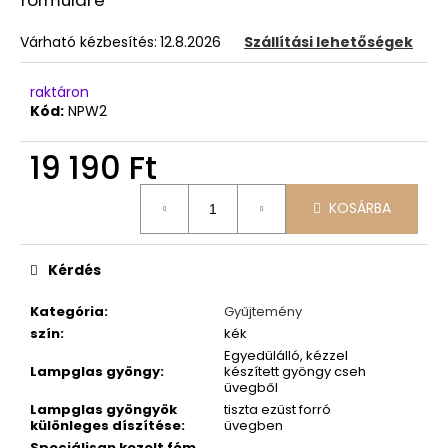
Várható kézbesítés:
12.8.2026
Szállítási lehetőségek
raktáron
Kód:
NPW2
19 190 Ft
Egységár:
KOSÁRBA
Kérdés
Kategória
:
Gyűjtemény
szín
:
kék
Egyedülálló, kézzel
Lampglas gyöngy
:
készített gyöngy cseh
üvegből
Lampglas gyöngyök
tiszta ezüst forró
különleges díszítése
:
üvegben
Speciálisan kezelt fém