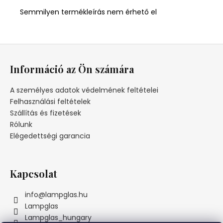
Semmilyen termékleírás nem érhető el
L
á
Információ az Ön számára
b
l
A személyes adatok védelmének feltételei
é
Felhasználási feltételek
c
Szállítás és fizetések
Rólunk
Elégedettségi garancia
Kapcsolat
info
@
lampglas.hu
Lampglas
Lampglas_hungary