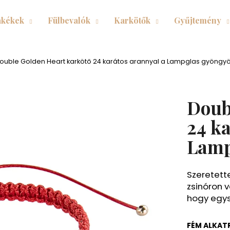
kékek
Fülbevalók
Karkötők
Gyűjtemény
Mit keres?
ouble Golden Heart karkötő 24 karátos arannyal a Lampglas gyöngy
KERESÉS
Doub
24 k
Ajánljuk
Lamp
Szeretett
zsinóron 
hogy egys
FÉM ALKAT