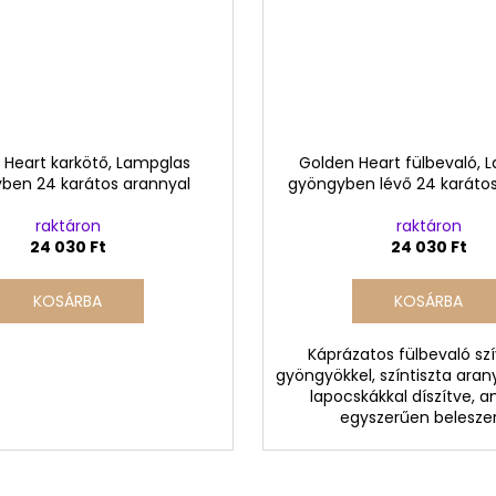
 Heart karkötő, Lampglas
Golden Heart fülbevaló, 
ben 24 karátos arannyal
gyöngyben lévő 24 karátos
raktáron
raktáron
24 030 Ft
24 030 Ft
KOSÁRBA
KOSÁRBA
Káprázatos fülbevaló szí
gyöngyökkel, színtiszta aran
lapocskákkal díszítve, 
egyszerűen beleszer