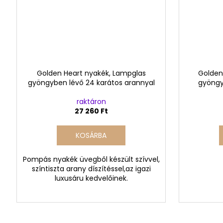
Golden Heart nyakék, Lampglas
Golden
gyöngyben lévő 24 karátos arannyal
gyöngy
raktáron
27 260 Ft
KOSÁRBA
Pompás nyakék üvegből készült szívvel,
színtiszta arany díszítéssel,az igazi
luxusáru kedvelőinek.