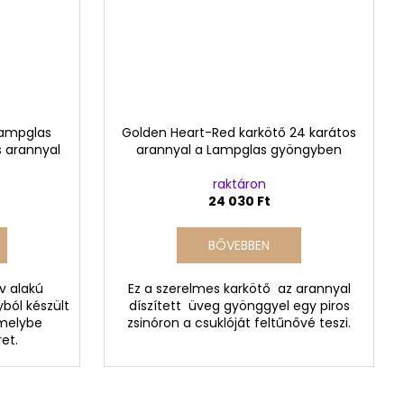
Lampglas
Golden Heart-Red karkötő 24 karátos
 arannyal
arannyal a Lampglas gyöngyben
raktáron
24 030 Ft
BŐVEBBEN
v alakú
Ez a szerelmes karkötő az arannyal
yból készült
díszített üveg gyönggyel egy piros
amelybe
zsinóron a csuklóját feltűnővé teszi.
et.