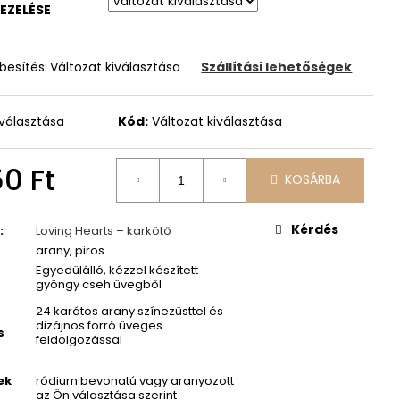
KEZELÉSE
besítés:
Változat kiválasztása
Szállítási lehetőségek
iválasztása
Kód:
Változat kiválasztása
50 Ft
KOSÁRBA
Kérdés
a
:
Loving Hearts – karkötő
arany, piros
Egyedülálló, kézzel készített
gyöngy cseh üvegből
24 karátos arany színezüsttel és
dizájnos forró üveges
s
feldolgozással
ek
ródium bevonatú vagy aranyozott
az Ön választása szerint