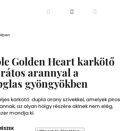
Keresés
Bejelentkezés
Kosár
Kapcsolat
Elégedettségi garancia
ökben
le Golden Heart karkötő
arátos arannyal a
glas gyöngyökben
eljes karkötő dupla arany szívekkel, amelyek piros
vannak, az olyan hölgy részére akinek nem elég,
zer mondja ki.
RÉSZEK