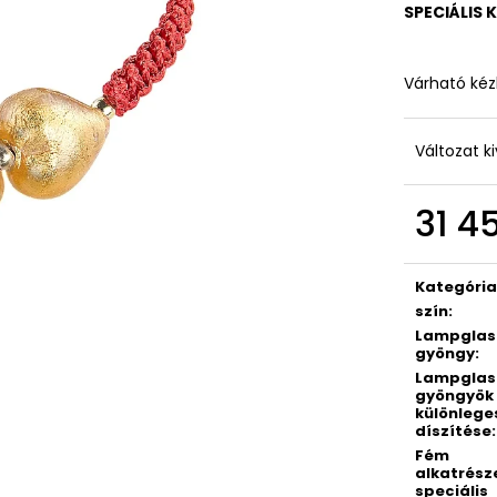
SPECIÁLIS 
Várható kéz
Változat k
31 4
Egységár:
Kategóri
szín
:
Lampglas
gyöngy
:
Lampglas
gyöngyök
különlege
díszítése
:
Fém
alkatrész
speciális