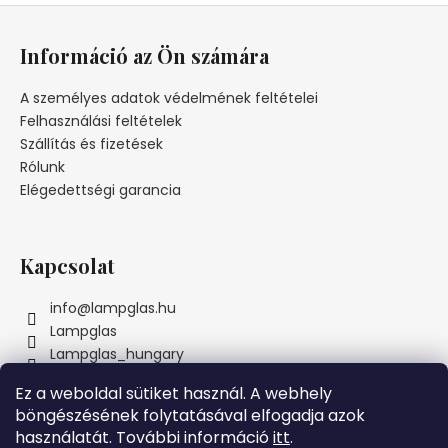
L
á
Információ az Ön számára
b
l
A személyes adatok védelmének feltételei
é
Felhasználási feltételek
c
Szállítás és fizetések
Rólunk
Elégedettségi garancia
Kapcsolat
info
@
lampglas.hu
Lampglas
Lampglas_hungary
Ez a weboldal sütiket használ. A webhely
böngészésének folytatásával elfogadja azok
használatát. További információ
itt
.