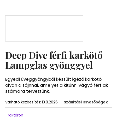
A
j
á
n
l
j
u
Deep Dive férfi karkötő
k
Lampglas gyönggyel
Egyedi üveggyöngyből készült igéző karkötő,
olyan dizájnnal, amelyet a kitűnni vágyó férfiak
számára terveztünk.
Várható kézbesítés:
13.8.2026
Szállítási lehetőségek
raktáron