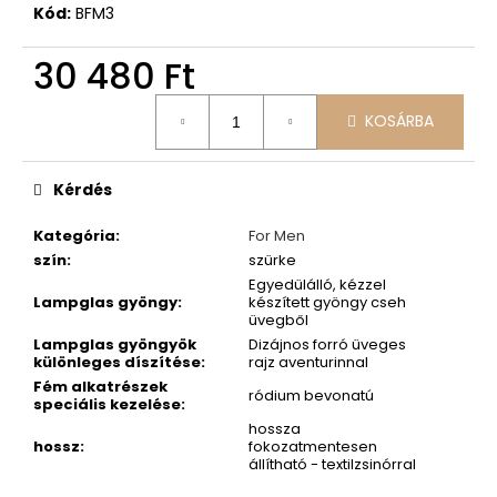
Kód:
BFM3
30 480 Ft
Egységár:
KOSÁRBA
Kérdés
Kategória
:
For Men
szín
:
szürke
Egyedülálló, kézzel
Lampglas gyöngy
:
készített gyöngy cseh
üvegből
Lampglas gyöngyök
Dizájnos forró üveges
különleges díszítése
:
rajz aventurinnal
Fém alkatrészek
ródium bevonatú
speciális kezelése
:
hossza
hossz
:
fokozatmentesen
állítható - textilzsinórral