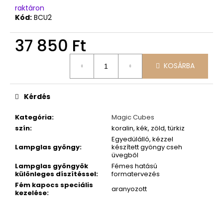
raktáron
Kód:
BCU2
37 850 Ft
Egységár:
KOSÁRBA
Kérdés
Kategória
:
Magic Cubes
szín
:
koralin, kék, zöld, türkiz
Egyedülálló, kézzel
Lampglas gyöngy
:
készített gyöngy cseh
üvegből
Lampglas gyöngyök
Fémes hatású
különleges díszítéssel
:
formatervezés
Fém kapocs speciális
aranyozott
kezelése
: