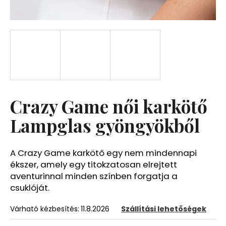
A
j
á
n
l
j
u
Crazy Game női karkötő
k
Lampglas gyöngyökből
A Crazy Game karkötő egy nem mindennapi
ékszer, amely egy titokzatosan elrejtett
aventurinnal minden színben forgatja a
csuklóját.
Várható kézbesítés:
11.8.2026
Szállítási lehetőségek