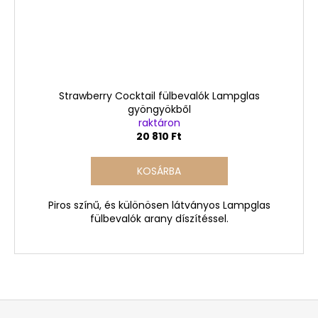
Strawberry Cocktail fülbevalók Lampglas
gyöngyökből
raktáron
20 810 Ft
KOSÁRBA
Piros színű, és különösen látványos Lampglas
fülbevalók arany díszítéssel.
L