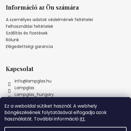
á
Információ az Ön számára
b
l
A személyes adatok védelmének feltételei
é
Felhasználási feltételek
c
Szállítás és fizetések
Rólunk
Elégedettségi garancia
Kapcsolat
info
@
lampglas.hu
Lampglas
Lampglas_hungary
Ez a weboldal sütiket használ. A webhely
böngészésének folytatásával elfogadja azok
használatát. További információ
itt
.
Instagram