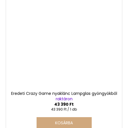
Eredeti Crazy Game nyaklánc Lampglas gyöngyökből
raktáron
43 390 Ft
Egységár:
43 390 Ft / 1 db
KOSÁRBA