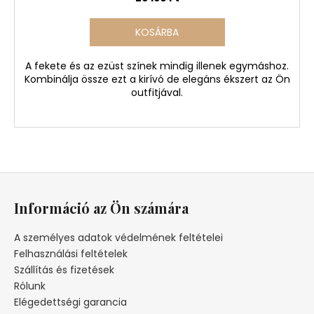
KOSÁRBA
A fekete és az ezüst színek mindig illenek egymáshoz.
Kombinálja össze ezt a kirívó de elegáns ékszert az Ön
outfitjával.
L
á
Információ az Ön számára
b
l
A személyes adatok védelmének feltételei
é
Felhasználási feltételek
c
Szállítás és fizetések
Rólunk
Elégedettségi garancia