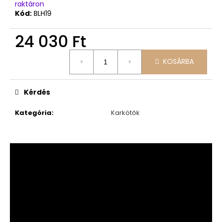
raktáron
Kód:
BLH19
24 030 Ft
Egységár:
KOSÁRBA
Kérdés
Kategória
:
Karkötők