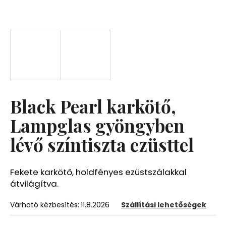
A
j
á
n
l
j
u
Black Pearl karkötő,
k
Lampglas gyöngyben
lévő színtiszta ezüsttel
Fekete karkötő, holdfényes ezüstszálakkal
átvilágítva.
Várható kézbesítés:
11.8.2026
Szállítási lehetőségek