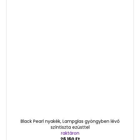
Black Pearl nyakék, Lampglas gyöngyben lévő
színtiszta ezüsttel
raktáron
26 160 Ft