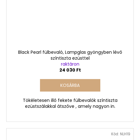
Black Pearl fülbevaló, Lampglas gyöngyben lévő
színtiszta ezüsttel
raktáron
24 030 Ft
KOSÁRBA
Tökéletesen illő fekete fülbevalók színtiszta
ezüstszálakkal átszőve , amely nagyon in.
Kód:
NLH19